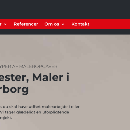
r
Referencer
Om os
Kontakt
TYPER AF MALEROPGAVER
ster, Maler i
rborg
s du skal have udført malerarbejde i eller
i tager glædeligt en uforpligtende
ojekt.