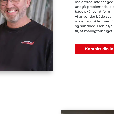
malerprodukter af god 
undgå problematiske o
både skånsomt for mil
Vi anvender både sva
malerprodukter med EU-
og sundhed. Den høje 
til, at malingforbruget
Kontakt din l