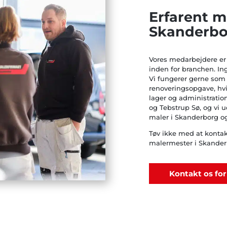
Erfarent m
Skanderbo
Vores medarbejdere er 
inden for branchen. Inge
Vi fungerer gerne som
renoveringsopgave, hv
lager og administratio
og Tebstrup Sø, og vi 
maler i Skanderborg 
Tøv ikke med at konta
malermester i Skanderb
Kontakt os for