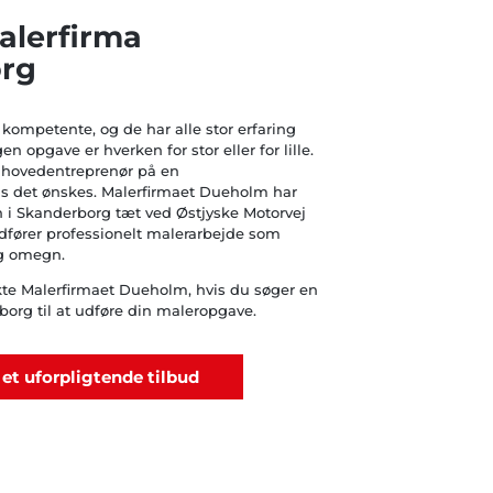
alerfirma
rg
kompetente, og de har alle stor erfaring
n opgave er hverken for stor eller for lille.
 hovedentreprenør på en
is det ønskes. Malerfirmaet Dueholm har
n i Skanderborg tæt ved Østjyske Motorvej
udfører professionelt malerarbejde som
og omegn.
kte Malerfirmaet Dueholm, hvis du søger en
org til at udføre din maleropgave.
 et uforpligtende tilbud