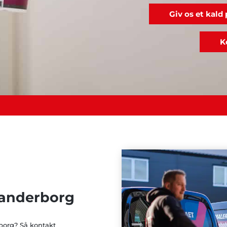
Giv os et kald
K
kanderborg
borg? Så kontakt