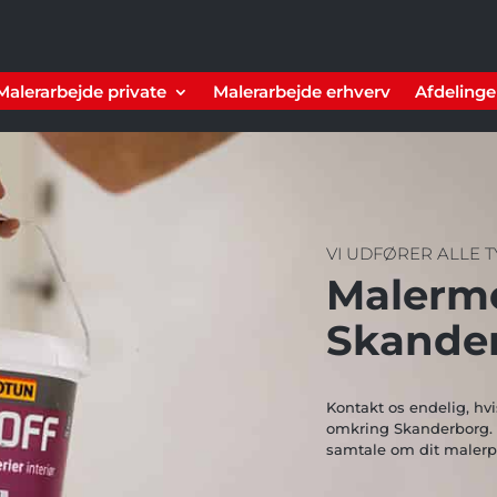
Malerarbejde private
Malerarbejde erhverv
Afdelinge
VI UDFØRER ALLE 
Malerme
Skande
Kontakt os endelig, hvi
omkring Skanderborg. V
samtale om dit malerpr