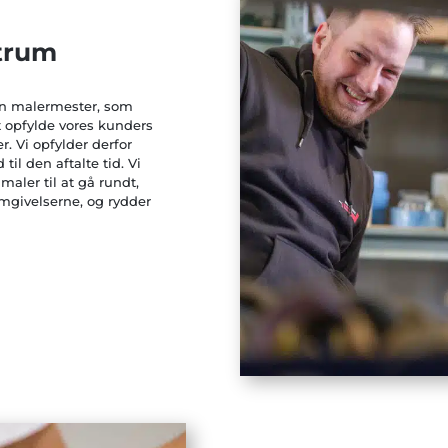
ntrum
en malermester, som
t opfylde vores kunders
r. Vi opfylder derfor
 til den aftalte tid. Vi
maler til at gå rundt,
 omgivelserne, og rydder