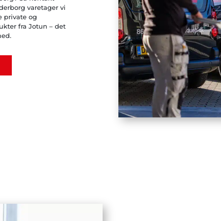
erborg varetager vi
e private og
kter fra Jotun – det
hed.