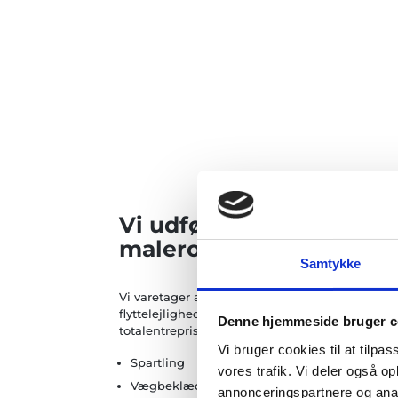
Vi udfører alle typer af
maleropgaver
Samtykke
Vi varetager alle former for maleropgaver – bå
flyttelejligheder, forsikringsskader, renovering
Denne hjemmeside bruger c
totalentrepriser og meget mere, f.eks.:
Vi bruger cookies til at tilpas
Spartling
vores trafik. Vi deler også 
Vægbeklædning
annonceringspartnere og anal