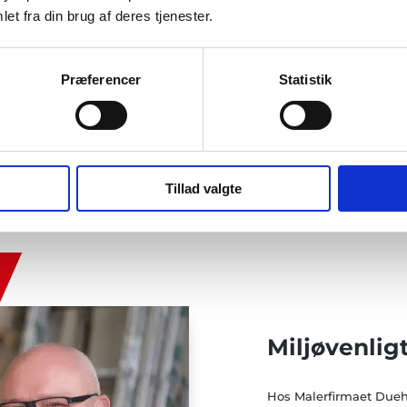
et fra din brug af deres tjenester.
te, så frygt ej. Som
Præferencer
Statistik
s erfaring i
nden for
 betyder, at vi har
f opgaver, du kan
nderborg.
Tillad valgte
Miljøvenlig
Hos Malerfirmaet Due