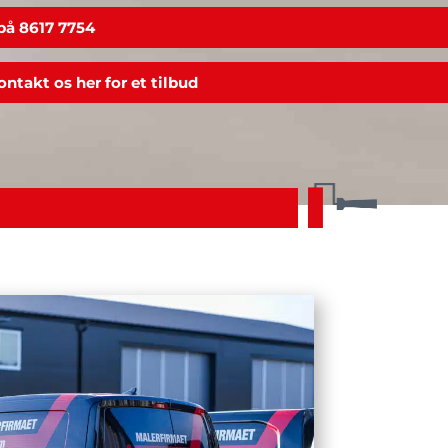
 på 8617 7754
ontakt os her for et tilbud