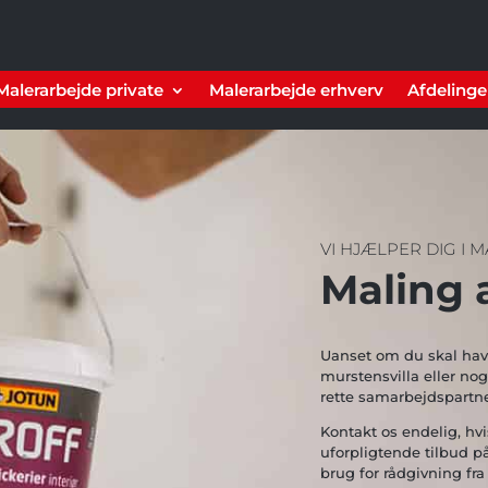
Malerarbejde private
Malerarbejde erhverv
Afdelinge
VI HJÆLPER DIG I M
Maling 
Uanset om du skal hav
murstensvilla eller nog
rette samarbejdspartner
Kontakt os endelig, hv
uforpligtende tilbud p
brug for rådgivning fra