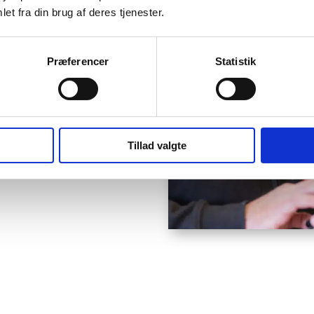
et fra din brug af deres tjenester.
skal have udbedret? Så
ne efter reparationen,
Præferencer
Statistik
es 30 års erfaring er vi
 problemer. Dette
er, isolering og
, så uanset om du har
andskade, stormskade
Tillad valgte
 hjælpe dig med dit
ller send os en