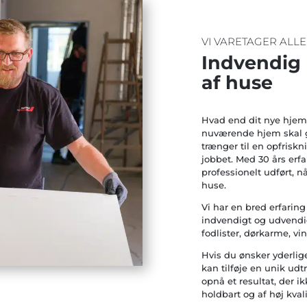
VI VARETAGER ALL
Indvendig
af huse
Hvad end dit nye hjem s
nuværende hjem skal g
trænger til en opfrisk
jobbet. Med 30 års erfa
professionelt udført, 
huse.
Vi har en bred erfaring
indvendigt og udvendi
fodlister, dørkarme, v
Hvis du ønsker yderlige
kan tilføje en unik udtr
opnå et resultat, der i
holdbart og af høj kvali