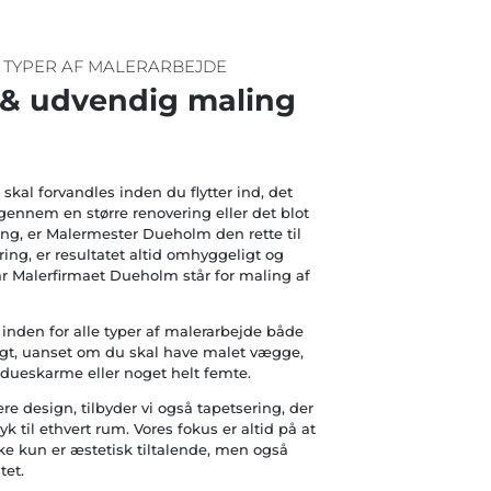
E TYPER AF MALERARBEJDE
 & udvendig maling
kal forvandles inden du flytter ind, det
ennem en større renovering eller det blot
ning, er Malermester Dueholm den rette til
ring, er resultatet altid omhyggeligt og
når Malerfirmaet Dueholm står for maling af
 inden for alle typer af malerarbejde både
gt, uanset om du skal have malet vægge,
indueskarme eller noget helt femte.
re design, tilbyder vi også tapetsering, der
yk til ethvert rum. Vores fokus er altid på at
kke kun er æstetisk tiltalende, men også
tet.