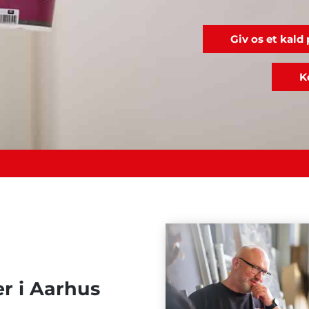
Giv os et kald
K
r i Aarhus