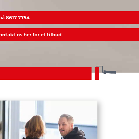
 på 8617 7754
ontakt os her for et tilbud