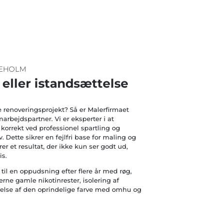
UEHOLM
eller istandsættelse
re renoveringsprojekt? Så er Malerfirmaet
rbejdspartner. Vi er eksperter i at
korrekt ved professionel spartling og
æv. Dette sikrer en fejlfri base for maling og
er et resultat, der ikke kun ser godt ud,
is.
il en oppudsning efter flere år med røg,
jerne gamle nikotinrester, isolering af
lse af den oprindelige farve med omhu og