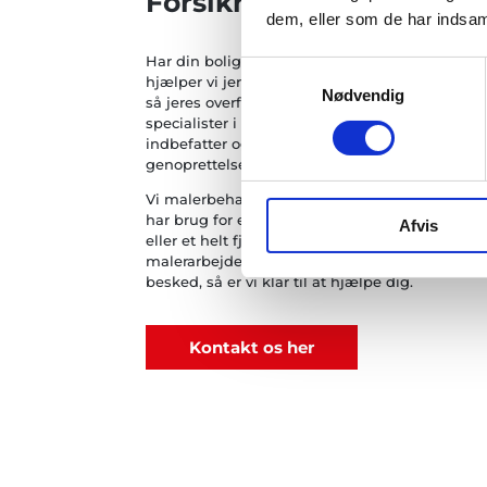
Forsikringsskader
dem, eller som de har indsaml
Har din bolig været udsat for en skade, som I 
Samtykkevalg
hjælper vi jer med at malerbehandle overflader
Nødvendig
så jeres overflader er så gode som nye. Med vor
specialister i at løse selv de mest udfordrende
indbefatter også spærring af gamle nikotinrest
genoprettelse af væggenes oprindelige farve.
Vi malerbehandler efter alle former for skader
har brug for en maler efter en brandskade, v
Afvis
eller et helt fjerde skade, så står vi klar til at
malerarbejde. Tøv ikke med at give os et kald e
besked, så er vi klar til at hjælpe dig.
Kontakt os her