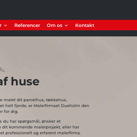
r
Referencer
Om os
Kontakt
ÅL
af huse
e malet dit parcelhus, rækkehus,
et helt fjerde, er
Malerfirmaet
Dueholm den
 for dig.
is du har spørgsmål, ønsker et
å dit kommende malerprojekt, eller har
 et professionelt og erfarent malerfirma.