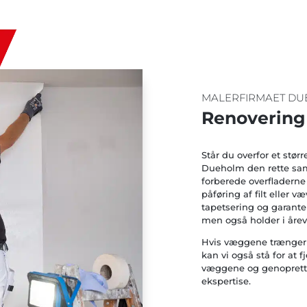
MALERFIRMAET D
Renovering 
Står du overfor et stør
Dueholm den rette sama
forberede overfladerne 
påføring af filt eller v
tapetsering og garanter
men også holder i årev
Hvis væggene trænger t
kan vi også stå for at f
væggene og genoprette
ekspertise.